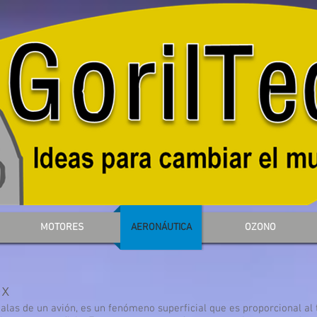
MOTORES
AERONÁUTICA
OZONO
ex
alas de un avión, es un fenómeno superficial que es proporcional al 