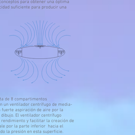
s conceptos para obtener una óptima
cidad suficiente para producir una
sta de 8 compartimentos
n un ventilador centrífugo de media-
 fuerte aspiración de aire por la
dibujo. El ventilador centrífugo
 rendimiento y facilitar la creación de
sale por la parte inferior hacia el
o la presión en esta superficie.